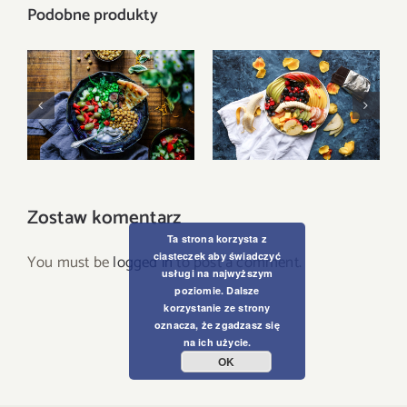
Podobne produkty
Fruit Platter with
Lunch Favourite
Banana, Mango,
with Salad, Naan
Berries and
And Beans
Orange
Zostaw komentarz
Ta strona korzysta z
ciasteczek aby świadczyć
You must be
logged in
to post a comment.
usługi na najwyższym
poziomie. Dalsze
korzystanie ze strony
oznacza, że zgadzasz się
na ich użycie.
OK