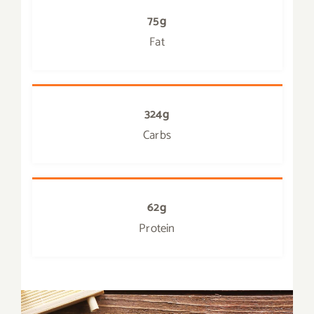
75g
Fat
324g
Carbs
62g
Protein