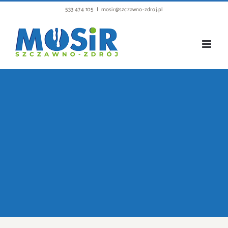
Przejdź
533 474 105
|
mosir@szczawno-zdroj.pl
do
zawartości