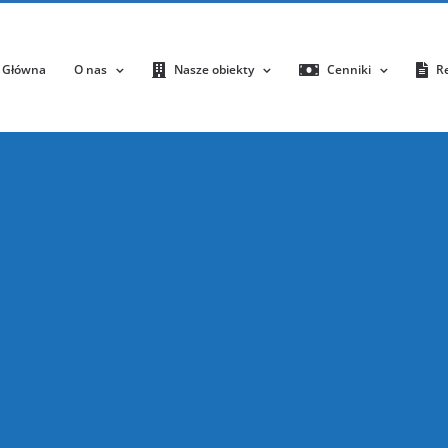
 Główna
O nas
Nasze obiekty
Cenniki
R