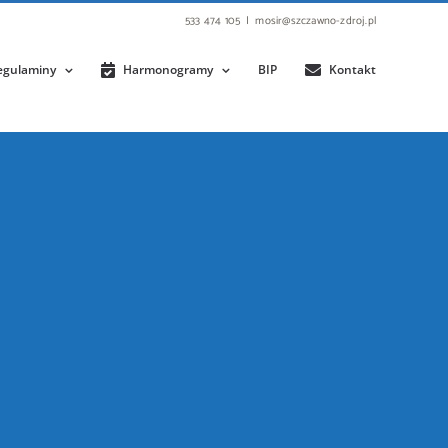
533 474 105
|
mosir@szczawno-zdroj.pl
egulaminy
Harmonogramy
BIP
Kontakt